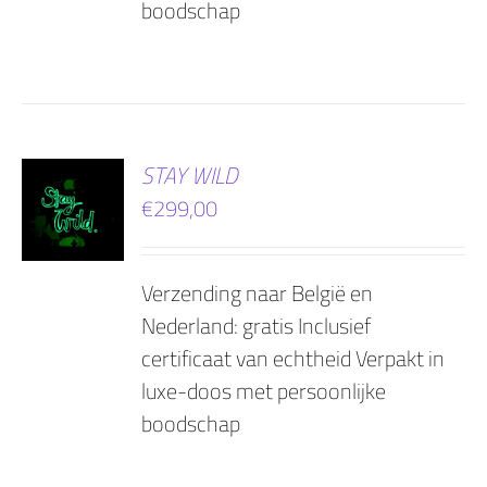
boodschap
EN
STAY WILD
€
299,00
AGEN
Verzending naar België en
Nederland: gratis Inclusief
certificaat van echtheid Verpakt in
luxe-doos met persoonlijke
boodschap