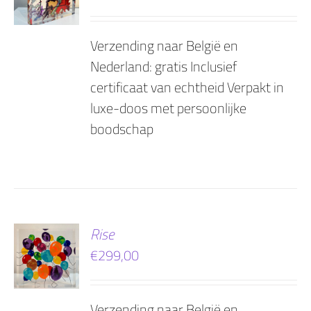
Verzending naar België en
Nederland: gratis Inclusief
certificaat van echtheid Verpakt in
luxe-doos met persoonlijke
boodschap
EN
Rise
€
299,00
AGEN
Verzending naar België en