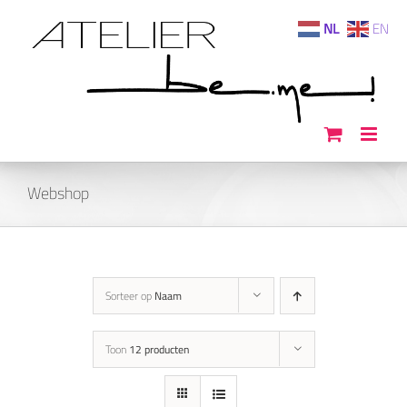
Ga
NL
EN
naar
inhoud
Webshop
Sorteer op
Naam
Toon
12 producten