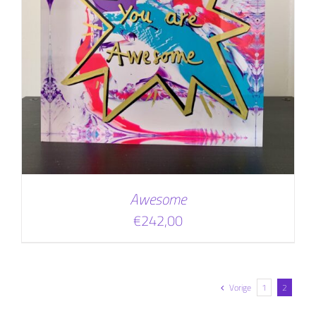
Awesome
€
242,00
Vorige
1
2