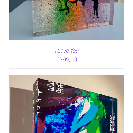
I Love You
€
299,00