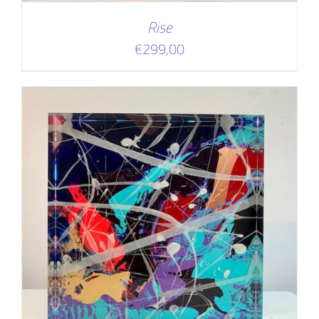
Rise
€
299,00