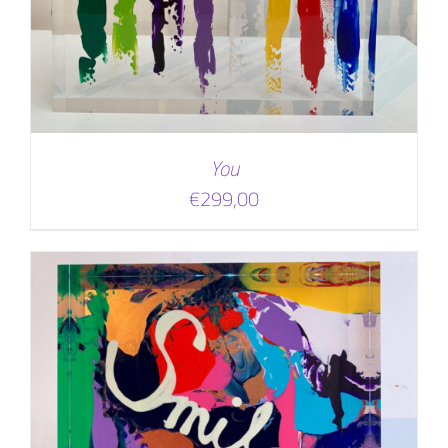
You
€
299,00