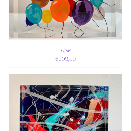
Rise
€
299,00