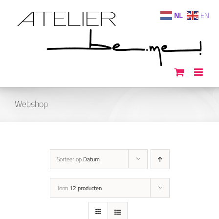
Ga
NL
EN
naar
inhoud
Webshop
Sorteer op
Datum
Toon
12 producten