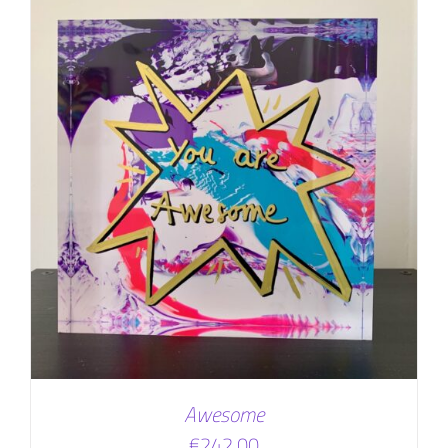
Awesome
€
242,00