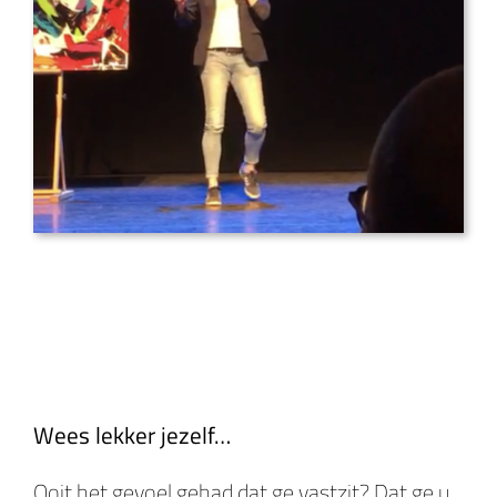
Wees lekker jezelf…
Ooit het gevoel gehad dat ge vastzit? Dat ge u