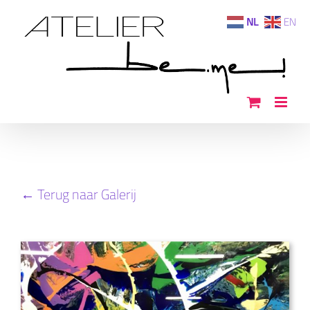
Ga
NL
EN
naar
inhoud
← Terug naar Galerij