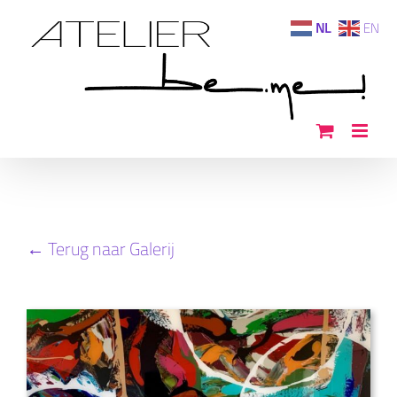
Ga
NL
EN
naar
inhoud
← Terug naar Galerij