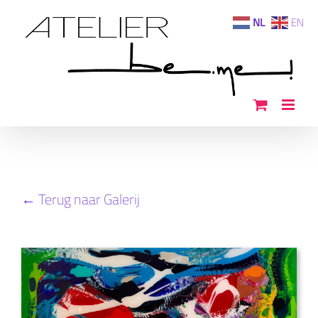
Ga
NL
EN
naar
inhoud
← Terug naar Galerij