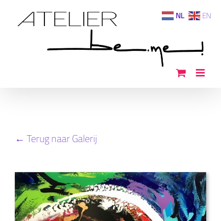
Ga
NL
EN
naar
inhoud
← Terug naar Galerij