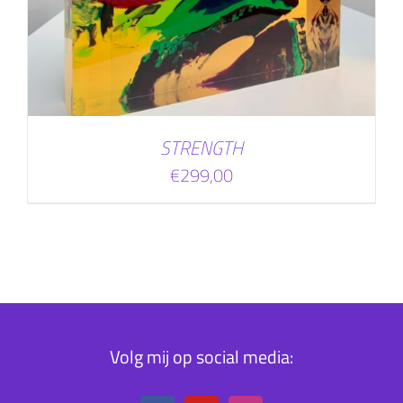
STRENGTH
€
299,00
Volg mij op social media: