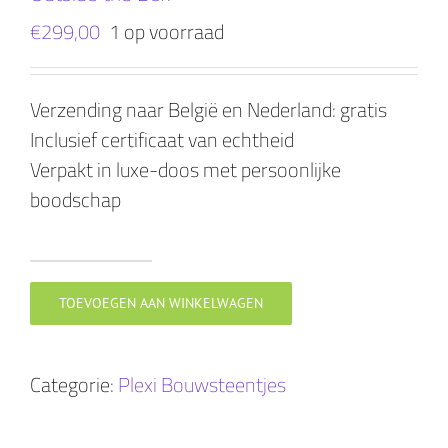
€
299,00
1 op voorraad
Verzending naar België en Nederland: gratis
Inclusief certificaat van echtheid
Verpakt in luxe-doos met persoonlijke
boodschap
Outside
the
TOEVOEGEN AAN WINKELWAGEN
Box
aantal
Categorie:
Plexi Bouwsteentjes