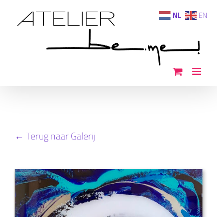
Ga
NL
EN
naar
inhoud
← Terug naar Galerij