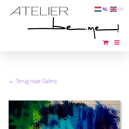
Ga
NL
EN
naar
inhoud
← Terug naar Galerij