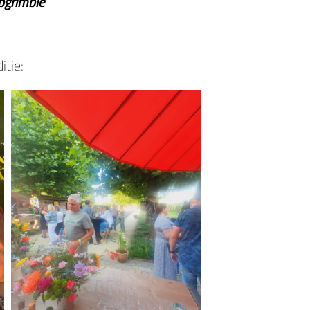
pgrimbie
itie: