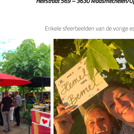
Heirstraat 569 – 3630 Maasmechelen/O
Enkele sfeerbeelden van de vorige ed