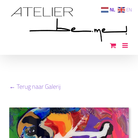
Ga
NL
EN
naar
inhoud
← Terug naar Galerij