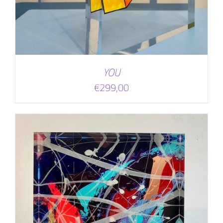
YOU
€
299,00