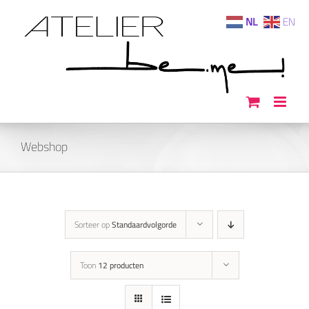
Ga
NL
EN
naar
inhoud
Webshop
Sorteer op
Standaardvolgorde
Toon
12 producten