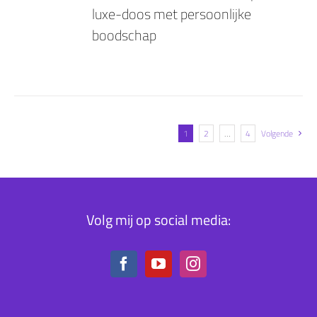
luxe-doos met persoonlijke
boodschap
1
2
…
4
Volgende
Volg mij op social media: