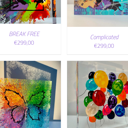
BREAK FREE
Complicated
€
299,00
€
299,00
TOEVOEGEN AAN WINKELWAGEN
TOEVOEGEN AAN WINKEL
/
DETAILS
/
DETAILS