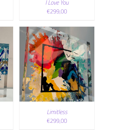
I Love You
€
299,00
WAGEN
Limitless
€
299,00