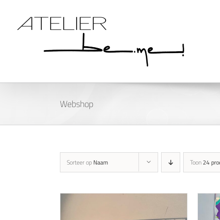
Ga
naar
inhoud
Webshop
Sorteer op
Naam
Toon
24 pro