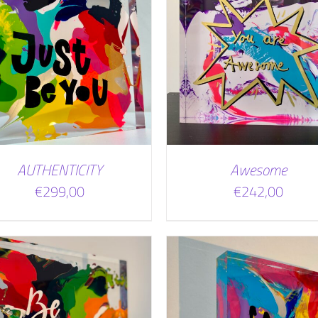
TOEVOEGEN AAN WINKELWAGEN
TOEVOEGEN AAN WINKEL
/
DETAILS
/
DETAILS
AUTHENTICITY
Awesome
€
299,00
€
242,00