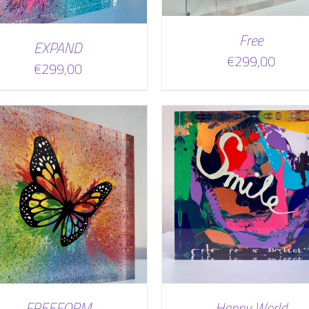
Free
EXPAND
€
299,00
€
299,00
TOEVOEGEN AAN WINKELWAGEN
TOEVOEGEN AAN WINKEL
/
DETAILS
/
DETAILS
FREEFORM
Happy World