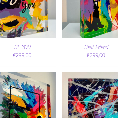
TOEVOEGEN AAN WINKELWAGEN
TOEVOEGEN AAN WINKEL
/
DETAILS
/
DETAILS
BE YOU
Best Friend
€
299,00
€
299,00
TOEVOEGEN AAN WINKEL
TOEVOEGEN AAN WINKELWAGEN
/
DETAILS
/
DETAILS