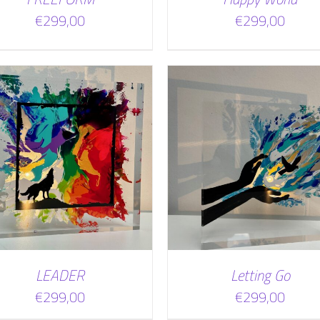
€
299,00
€
299,00
TOEVOEGEN AAN WINKELWAGEN
TOEVOEGEN AAN WINKEL
/
DETAILS
/
DETAILS
LEADER
Letting Go
€
299,00
€
299,00