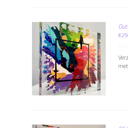
Out
€
29
Verz
WINKELWAGEN
met
AILS