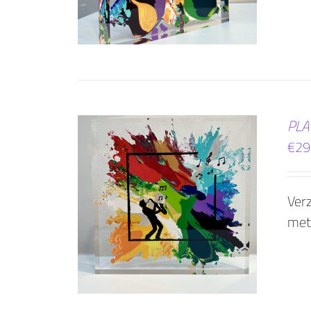
PLA
€
29
Verz
WINKELWAGEN
met
AILS