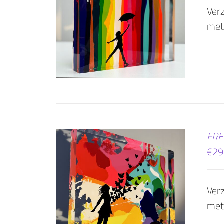
Verz
WINKELWAGEN
met
AILS
FRE
€
29
Verz
WINKELWAGEN
met
AILS