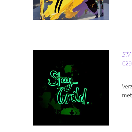
STA
€
29
Verz
WINKELWAGEN
met
AILS