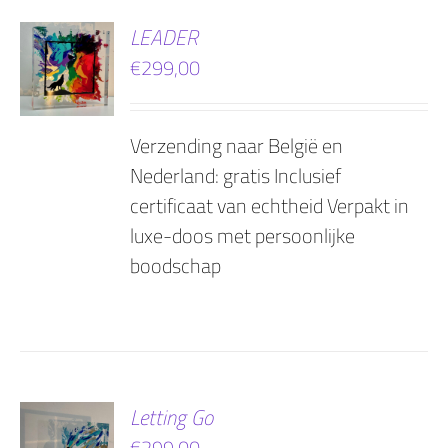
EN
LEADER
€
299,00
AGEN
Verzending naar België en
Nederland: gratis Inclusief
certificaat van echtheid Verpakt in
luxe-doos met persoonlijke
boodschap
EN
Letting Go
€
299,00