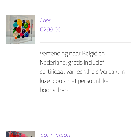
EN
Free
€
299,00
AGEN
Verzending naar België en
Nederland: gratis Inclusief
certificaat van echtheid Verpakt in
luxe-doos met persoonlijke
boodschap
EN
FREE SPIRIT