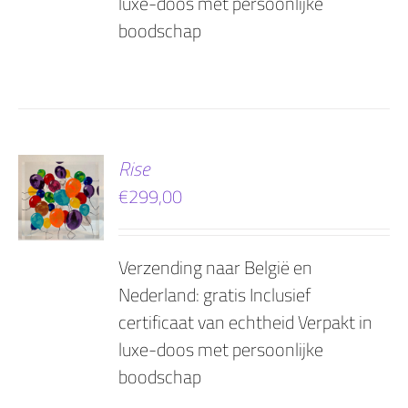
luxe-doos met persoonlijke
boodschap
EN
Rise
€
299,00
AGEN
Verzending naar België en
Nederland: gratis Inclusief
certificaat van echtheid Verpakt in
luxe-doos met persoonlijke
boodschap