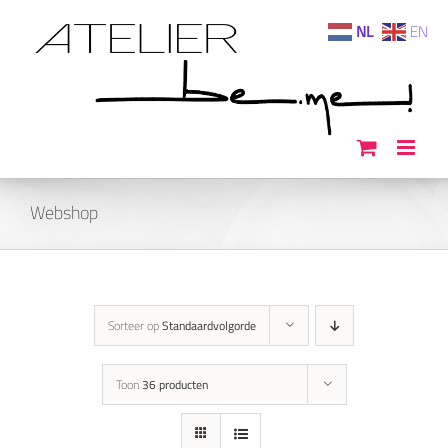
Ga
NL
EN
naar
inhoud
Webshop
Sorteer op
Standaardvolgorde
Toon
36 producten