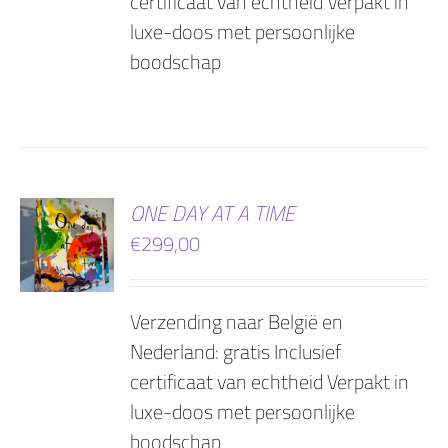
certificaat van echtheid Verpakt in
luxe-doos met persoonlijke
boodschap
EN
ONE DAY AT A TIME
€
299,00
AGEN
Verzending naar België en
Nederland: gratis Inclusief
certificaat van echtheid Verpakt in
luxe-doos met persoonlijke
boodschap