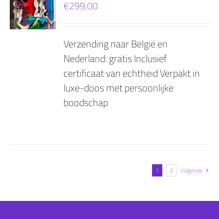
€
299,00
AGEN
Verzending naar België en
Nederland: gratis Inclusief
certificaat van echtheid Verpakt in
luxe-doos met persoonlijke
boodschap
1
2
Volgende